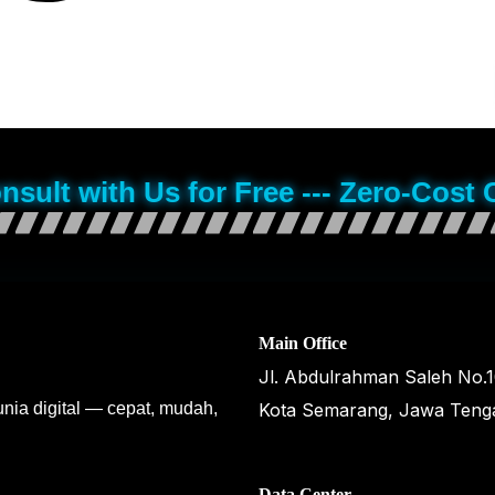
onsult with Us for Free --- Zero-Cost 
Main Office
Jl. Abdulrahman Saleh No.
unia digital — cepat, mudah,
Kota Semarang, Jawa Teng
Data Center