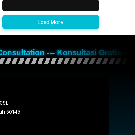
Load More
Consultation --- Konsultasi Gratis --
109b
ah
50145