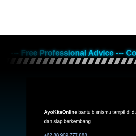
--- Free Professional Advice --- C
AyoKitaOnline
bantu bisnismu tampil di d
dan siap berkembang
+62 88 909 777 888