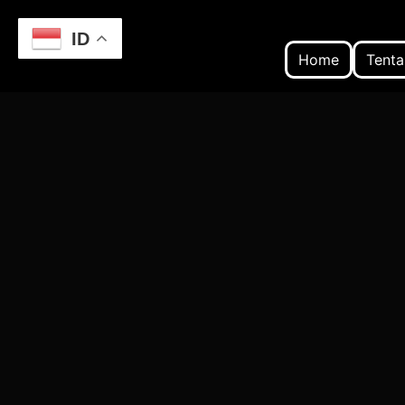
ID
Home
Tenta
Home
Website: Kunci Sukses Bisnis di Tahu