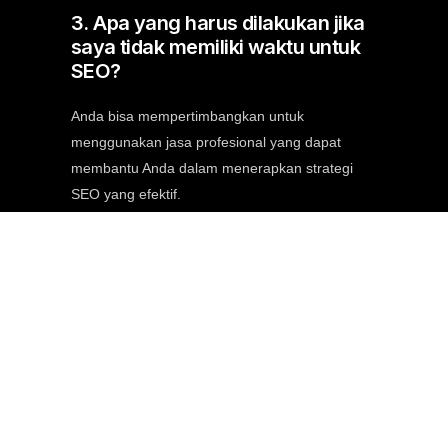
3. Apa yang harus dilakukan jika
saya tidak memiliki waktu untuk
SEO?
Anda bisa mempertimbangkan untuk
menggunakan jasa profesional yang dapat
membantu Anda dalam menerapkan strategi
SEO yang efektif.
“SEO adalah
investasi untuk masa
depan bisnis Anda.” –
Unknown 🌱