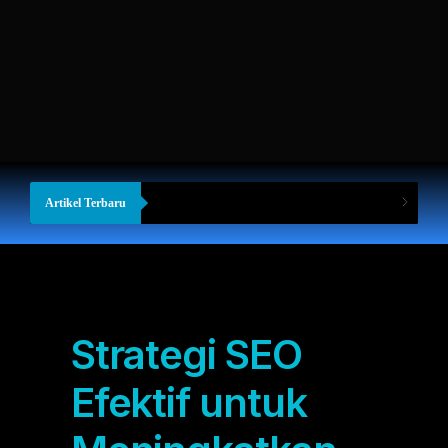
Artikel Terbaru
Strategi SEO
Efektif untuk