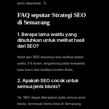
perlu diperbaiki. 🔍
FAQ seputar Strategi SEO
di Semarang
1. Berapa lama waktu yang
dibutuhkan untuk melihat hasil
dari SEO?
Hasil dari SEO biasanya bisa terlihat dalam
waktu 3-6 bulan, tergantung pada kompetisi
kata kunci dan kualitas konten Anda.
2. Apakah SEO cocok untuk
semua jenis bisnis?
Ya, SEO dapat diterapkan pada semua jenis
bisnis, termasuk bisnis lokal di Semarang.