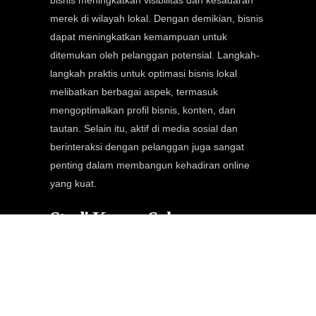
bisnis meningkatkan visibilitas dan kesadaran
merek di wilayah lokal. Dengan demikian, bisnis
dapat meningkatkan kemampuan untuk
ditemukan oleh pelanggan potensial. Langkah-
langkah praktis untuk optimasi bisnis lokal
melibatkan berbagai aspek, termasuk
mengoptimalkan profil bisnis, konten, dan
tautan. Selain itu, aktif di media sosial dan
berinteraksi dengan pelanggan juga sangat
penting dalam membangun kehadiran online
yang kuat.
Studi Kasus: Sukses
Optimasi Bisnis Lokal
Untuk memberikan gambaran yang lebih jelas
tentang bagaimana optimasi bisnis lokal dapat
berdampak positif, mari kita lihat kasus sebuah