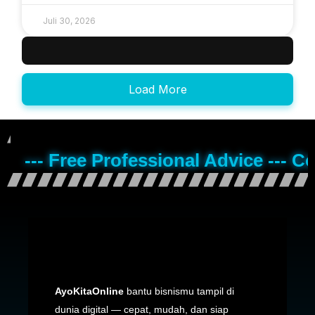
Juli 30, 2026
Load More
--- Free Professional Advice --- C
AyoKitaOnline
bantu bisnismu tampil di
dunia digital — cepat, mudah, dan siap