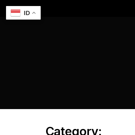
ID
Home
Jasa Pembuatan Aplikasi Web Custom untuk Sektor
Pemerintahan di Denpasar
Pembuatan Aplikasi Web
Custom
Category: