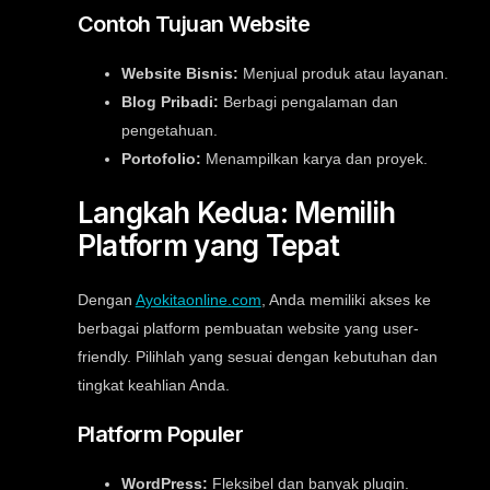
Contoh Tujuan Website
Website Bisnis:
Menjual produk atau layanan.
Blog Pribadi:
Berbagi pengalaman dan
pengetahuan.
Portofolio:
Menampilkan karya dan proyek.
Langkah Kedua: Memilih
Platform yang Tepat
Dengan
Ayokitaonline.com
, Anda memiliki akses ke
berbagai platform pembuatan website yang user-
friendly. Pilihlah yang sesuai dengan kebutuhan dan
tingkat keahlian Anda.
Platform Populer
WordPress:
Fleksibel dan banyak plugin.