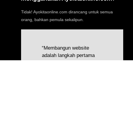
Tidak! Ayokitaonline.com dirancang untuk semua
orang, bahkan pemula sekalipun.
“Membangun website
adalah langkah pertama
menuju kesuksesan
digital!” 🚀
Dengan mengikuti langkah-langkah di atas, Anda bisa
dengan mudah membuat website menggunakan
Ayokitaonline.com. Jangan ragu untuk mulai
sekarang!