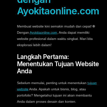
Ayokitaonline.com
Membuat website kini semakin mudah dan cepat! 🌐
Dengan
Ayokitaonline.com
, Anda dapat memiliki
website profesional dalam waktu singkat. Mari kita
eksplorasi lebih dalam!
Langkah Pertama:
Menentukan Tujuan Website
Anda
Sebelum memulai, penting untuk menentukan
tujuan
website
Anda. Apakah untuk bisnis, blog, atau
portofolio? Mengetahui tujuan ini akan membantu
Anda dalam proses desain dan konten.