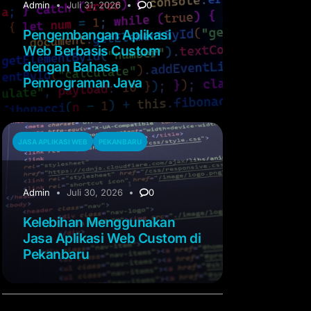
Admin
Juli 31, 2026
0
Pengembangan Aplikasi
Web Berbasis Custom
dengan Bahasa
Pemrograman Java
JASA APLIKASI WEB
PEKANBARU
Admin
Juli 30, 2026
0
Kelebihan Menggunakan
Jasa Aplikasi Web Custom di
Pekanbaru