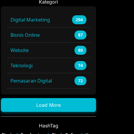
Kategori
Digital Marketing
294
Bisnis Online
87
Website
80
Teknologi
74
Pemasaran Digital
72
Load More
HashTag